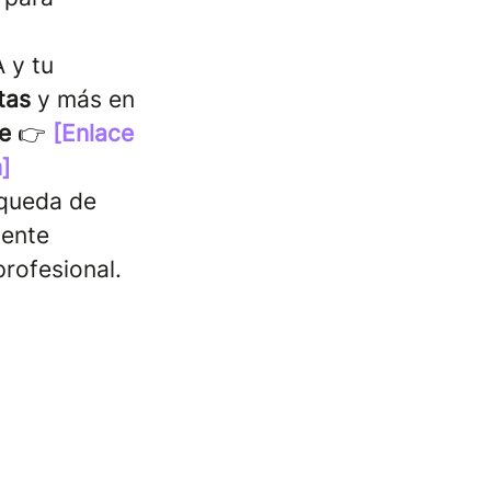
 y tu
tas
y más en
e
👉
[Enlace
]
squeda de
ente
rofesional.