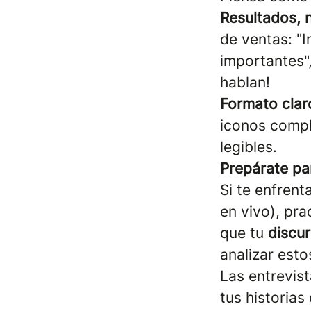
Resultados, n
de ventas: "
importantes",
hablan!
Formato claro
iconos comple
legibles.
Prepárate par
Si te enfren
en vivo), pra
que tu
discur
analizar est
Las entrevis
tus historias