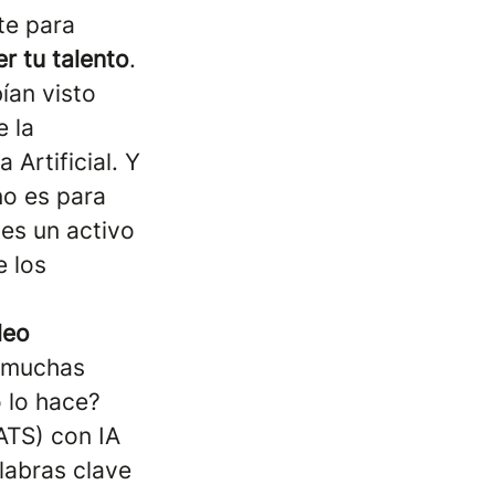
ate para
r tu talento
.
ían visto
e la
Artificial. Y
no es para
 es un activo
e los
leo
e muchas
 lo hace?
ATS) con IA
labras clave