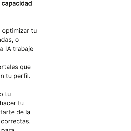
u
capacidad
 optimizar tu
adas, o
a IA trabaje
ortales que
 tu perfil.
o tu
hacer tu
arte de la
 correctas.
 para