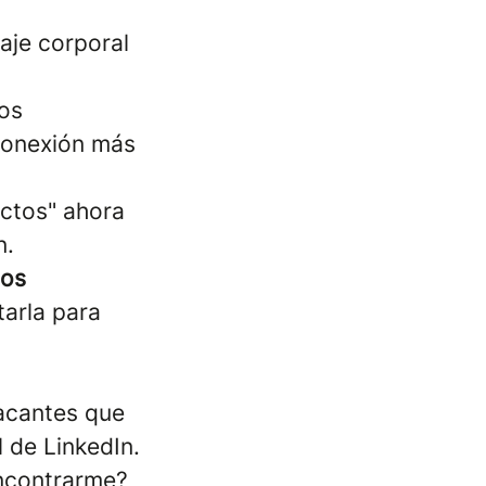
aje corporal
os
 conexión más
ctos" ahora
n.
nos
tarla para
vacantes que
l de LinkedIn.
encontrarme?