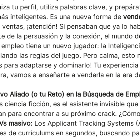
miza tu perfil, utiliza palabras clave, y prepár
más inteligentes. Es una nueva forma de
vende
 ventas, ¡atención! Si pensaban que ya lo hab
te de la persuasión y la conexión, el mundo d
mpleo tiene un nuevo jugador: la Inteligencia 
iando las reglas del juego. Pero calma, esto 
s para adaptarse y dominarlo! Tu experiencia
ra, vamos a enseñarte a venderla en la era d
evo Aliado (o tu Reto) en la Búsqueda de Emp
s ciencia ficción, es el asistente invisible qu
n para encontrar a su próximo crack. ¿Cómo
CVs masivo:
Los Applicant Tracking Systems (
es de currículums en segundos, buscando pa