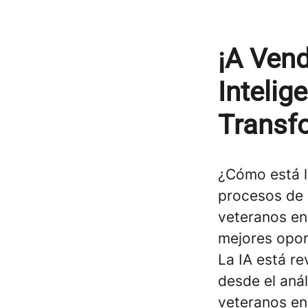
¡A Vend
Intelige
Transf
¿Cómo está la
procesos de 
veteranos en 
mejores opo
La IA está r
desde el anál
veteranos en