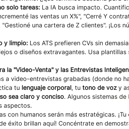
o solo tareas:
La IA busca impacto. Cuantific
Incrementé las ventas un X%", "Cerré Y contra
 "Gestioné una cartera de Z clientes". ¡Los 
 y limpio:
Los ATS prefieren CVs sin demasia
jos o diseños extravagantes. Usa plantillas 
a la "Video-Venta" y las Entrevistas Inteligen
tas a video-entrevistas grabadas (donde no 
ctica tu
lenguaje corporal
, tu
tono de voz
y a
so sea claro y conciso
. Algunos sistemas de
os aspectos.
tas con humanos serán más estratégicas. ¡Tu 
 de éxito brillan aquí! Concéntrate en demostr