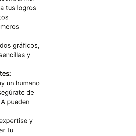
a tus logros
tos
números
dos gráficos,
sencillas y
tes:
hay un humano
segúrate de
 IA pueden
expertise y
ar tu