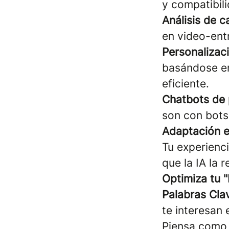
y compatibili
Análisis de c
en video-entr
Personalizac
basándose en
eficiente.
Chatbots de 
son con bots
Adaptación e
Tu experienc
que la IA la 
Optimiza tu "
Palabras Cla
te interesan 
Piensa como 