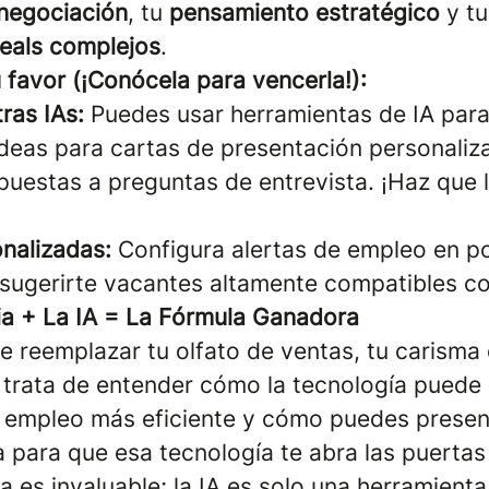
 negociación
, tu
pensamiento estratégico
y t
deals complejos
.
u favor (¡Conócela para vencerla!):
ras IAs:
Puedes usar herramientas de IA para
ideas para cartas de presentación personaliz
puestas a preguntas de entrevista. ¡Haz que l
onalizadas:
Configura alertas de empleo en p
sugerirte vacantes altamente compatibles con
ia + La IA = La Fórmula Ganadora
e reemplazar tu olfato de ventas, tu carisma 
e trata de entender cómo la tecnología puede 
empleo más eficiente y cómo puedes present
 para que esa tecnología te abra las puertas
a es invaluable; la IA es solo una herramienta