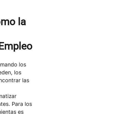
ómo la
 Empleo
ormando los
den, los
ncontrar las
matizar
tes. Para los
ientas es