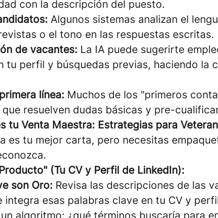
dad con la descripción del puesto.
andidatos:
Algunos sistemas analizan el lengu
evistas o el tono en las respuestas escritas.
ión de vacantes:
La IA puede sugerirte emple
 tu perfil y búsquedas previas, haciendo la
primera línea:
Muchos de los "primeros conta
 que resuelven dudas básicas y pre-cualifica
s tu Venta Maestra: Estrategias para Vetera
ia es tu mejor carta, pero necesitas empaque
reconozca.
Producto" (Tu CV y Perfil de LinkedIn):
ve son Oro:
Revisa las descripciones de las 
e integra esas palabras clave en tu CV y perfi
un algoritmo: ¿qué términos buscaría para 