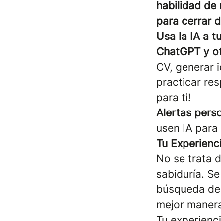
habilidad de
para cerrar 
Usa la IA a t
ChatGPT y ot
CV, generar 
practicar res
para ti!
Alertas pers
usen IA para 
Tu Experienc
No se trata d
sabiduría. S
búsqueda de 
mejor manera
Tu experienci